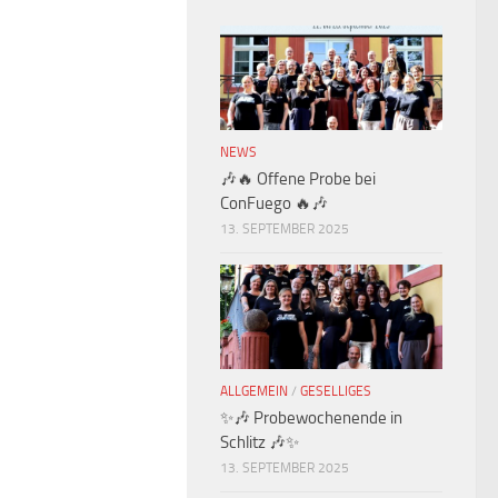
NEWS
🎶🔥 Offene Probe bei
ConFuego 🔥🎶
13. SEPTEMBER 2025
ALLGEMEIN
/
GESELLIGES
✨🎶 Probewochenende in
Schlitz 🎶✨
13. SEPTEMBER 2025