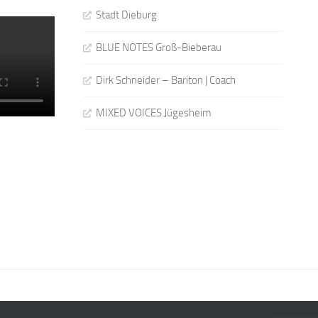
Stadt Dieburg
BLUE NOTES Groß-Bieberau
Dirk Schneider – Bariton | Coach
MIXED VOICES Jügesheim