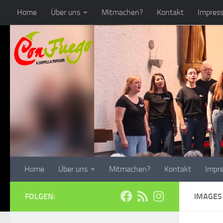
Home
Über uns
Mitmachen?
Kontakt
Impres
Zum Inhalt springen
Home
Über uns
Mitmachen?
Kontakt
Impr
FOLGEN:
IMAGES