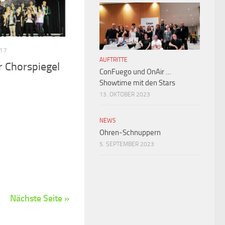
17
AUFTRITTE
 Chorspiegel
ConFuego und OnAir …
Showtime mit den Stars
13. OKTOBER 2023
NEWS
Ohren-Schnuppern
5. SEPTEMBER 2023
Nächste Seite »