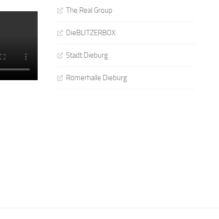
The Real Group
DieBLITZERBOX
Stadt Dieburg
Römerhalle Dieburg