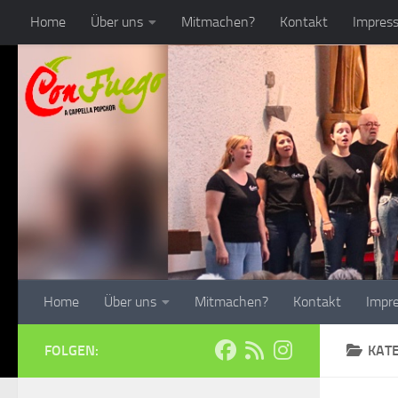
Home
Über uns
Mitmachen?
Kontakt
Impres
Zum Inhalt springen
Home
Über uns
Mitmachen?
Kontakt
Impr
FOLGEN:
KAT