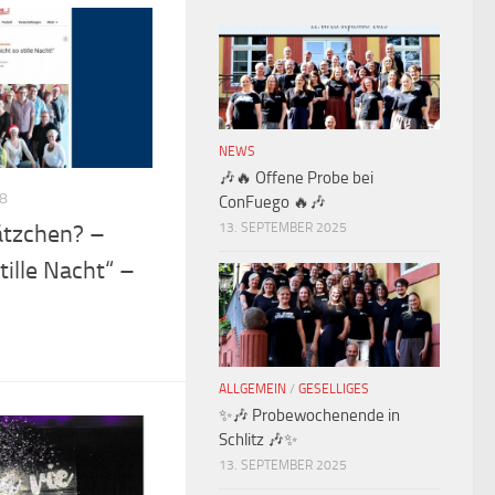
NEWS
🎶🔥 Offene Probe bei
8
ConFuego 🔥🎶
tzchen? –
13. SEPTEMBER 2025
tille Nacht“ –
ALLGEMEIN
/
GESELLIGES
✨🎶 Probewochenende in
Schlitz 🎶✨
13. SEPTEMBER 2025