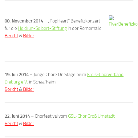
08. November 2014
– „PopHeart“ Benefizkonzert
für die
Heidrun-Seibert-Stiftung
in der Römerhalle
Bericht
&
Bilder
19. Juli 2014
– Junge Chöre On Stage beim
Kreis-Chorverband
Dieburg e.V.
in Schaafheim
Bericht
&
Bilder
22. Juni 2014
– Chorfestival vom
GSL-Chor Groß Umstadt
Bericht
&
Bilder