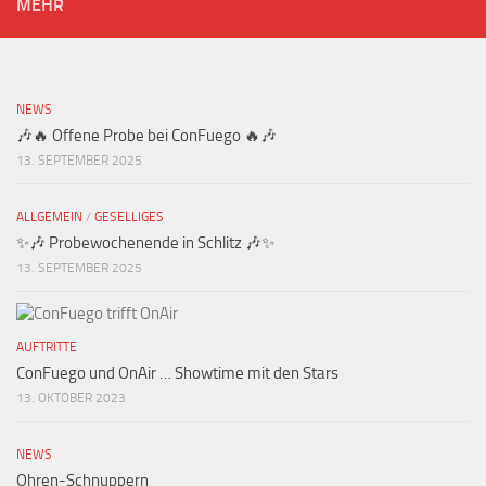
MEHR
NEWS
🎶🔥 Offene Probe bei ConFuego 🔥🎶
13. SEPTEMBER 2025
ALLGEMEIN
/
GESELLIGES
✨🎶 Probewochenende in Schlitz 🎶✨
13. SEPTEMBER 2025
AUFTRITTE
ConFuego und OnAir … Showtime mit den Stars
13. OKTOBER 2023
NEWS
Ohren-Schnuppern