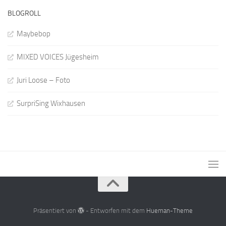
BLOGROLL
Maybebop
MIXED VOICES Jügesheim
Juri Loose – Foto
SurpriSing Wixhausen
Präsentiert von
- Entworfen mit dem
Hueman-Theme