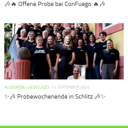
🎶🔥 Offene Probe bei ConFuego 🔥🎶
ALLGEMEIN
/
GESELLIGES
13. SEPTEMBER 2025
✨🎶 Probewochenende in Schlitz 🎶✨