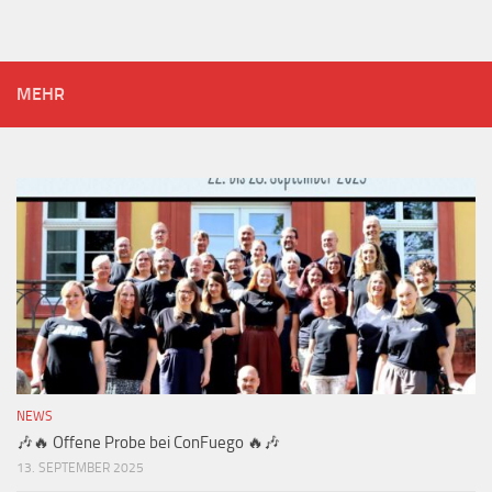
MEHR
NEWS
🎶🔥 Offene Probe bei ConFuego 🔥🎶
13. SEPTEMBER 2025