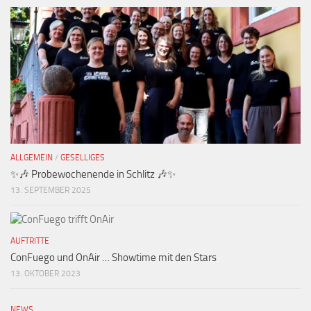
ALLGEMEIN
/
GESELLIGES
✨🎶 Probewochenende in Schlitz 🎶✨
13. SEPTEMBER 2025
AUFTRITTE
ConFuego und OnAir … Showtime mit den Stars
13. OKTOBER 2023
NEWS