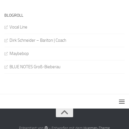
BLOGROLL
Vocal Line
Dirk Schneider – Bariton | Coach
Maybebop
BLUE NOTES Groß-Bieberau
Präsentiert von
- Entworfen mit dem
Hueman-Theme