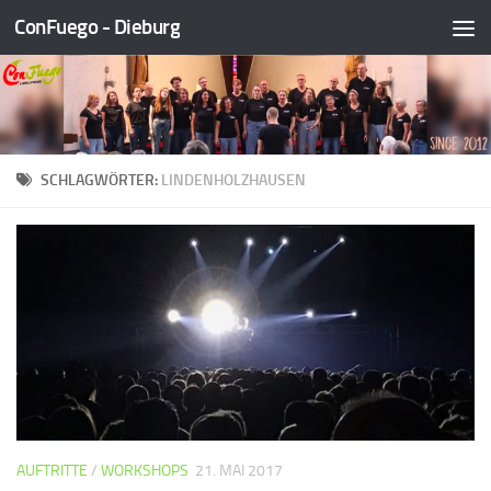
ConFuego - Dieburg
Zum Inhalt springen
SCHLAGWÖRTER:
LINDENHOLZHAUSEN
AUFTRITTE
/
WORKSHOPS
21. MAI 2017