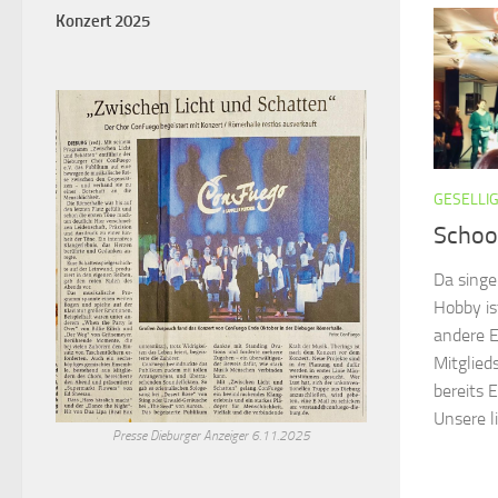
Konzert 2025
GESELLI
School
Da singe
Hobby is
andere E
Mitglied
bereits E
Unsere li
Presse Dieburger Anzeiger 6.11.2025