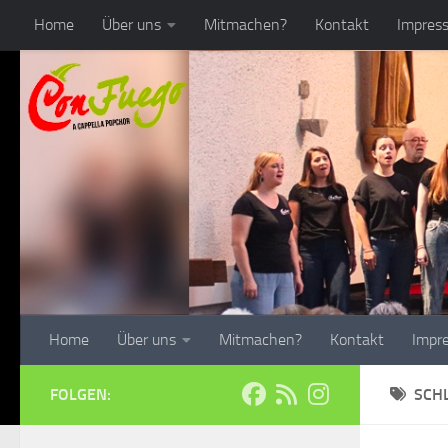
Home
Über uns
Mitmachen?
Kontakt
Impres
Zum Inhalt springen
Home
Über uns
Mitmachen?
Kontakt
Impr
FOLGEN:
SCH