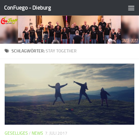
ConFuego - Dieburg
Zum Inhalt springen
SCHLAGWÖRTER:
STAY TOGETHER
GESELLIGES
/
NEWS
7. JULI 2017