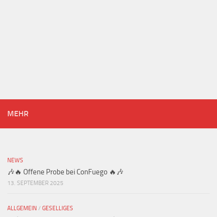
MEHR
NEWS
🎶🔥 Offene Probe bei ConFuego 🔥🎶
13. SEPTEMBER 2025
ALLGEMEIN
/
GESELLIGES