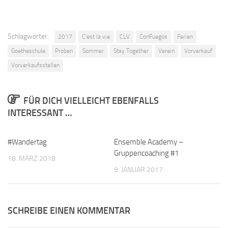
Schlagwörter:
2017
C'est la vie
CLV
ConFuegos
Ferien
Goetheschule
Proben
Sommer
Stay Together
Verein
Vorverkauf
Vorverkaufsstellen
FÜR DICH VIELLEICHT EBENFALLS
INTERESSANT …
#Wandertag
Ensemble Academy –
Gruppencoaching #1
18. MÄRZ 2018
9. JANUAR 2017
SCHREIBE EINEN KOMMENTAR