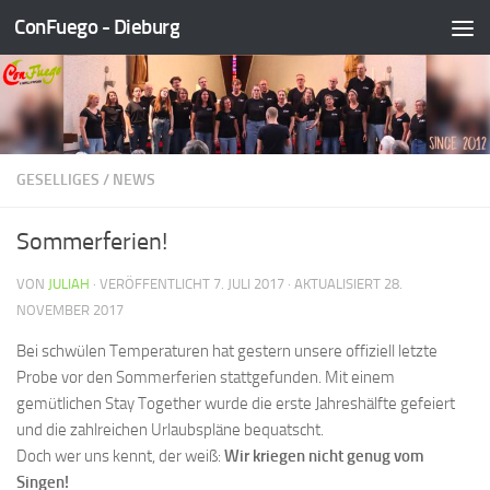
ConFuego - Dieburg
Zum Inhalt springen
GESELLIGES
/
NEWS
Sommerferien!
VON
JULIAH
· VERÖFFENTLICHT
7. JULI 2017
· AKTUALISIERT
28.
NOVEMBER 2017
Bei schwülen Temperaturen hat gestern unsere offiziell letzte
Probe vor den Sommerferien stattgefunden. Mit einem
gemütlichen Stay Together wurde die erste Jahreshälfte gefeiert
und die zahlreichen Urlaubspläne bequatscht.
Doch wer uns kennt, der weiß:
Wir kriegen nicht genug vom
Singen!