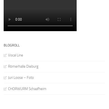
BLOGROLL
Vocal Line
Römerhalle Dieburg
Juri Loose – Foto
CHORWURM Schaafheim