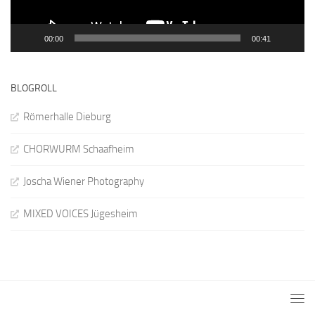
00:00
00:41
BLOGROLL
Römerhalle Dieburg
CHORWURM Schaafheim
Joscha Wiener Photography
MIXED VOICES Jügesheim