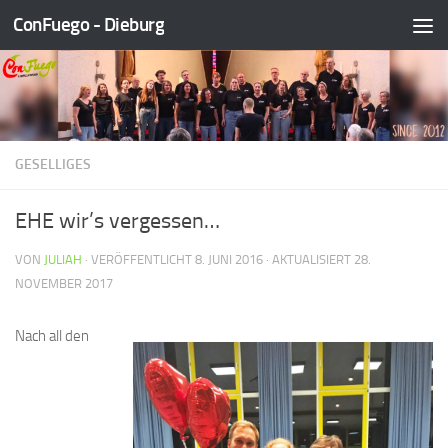
ConFuego - Dieburg
Zum Inhalt springen
GESELLIGES
EHE wir’s vergessen…
VON
JULIAH
· VERÖFFENTLICHT
8. JUNI 2016
· AKTUALISIERT
28.
NOVEMBER 2017
Nach all den