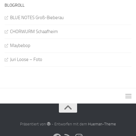
BLOGROLL
BLUE NOTES Groß-Bieberau
CHORWURM Schaafheim
Maybebop
Juri Loose – Foto
Präsentiert von
- Entworfen mit dem
Hueman-Theme