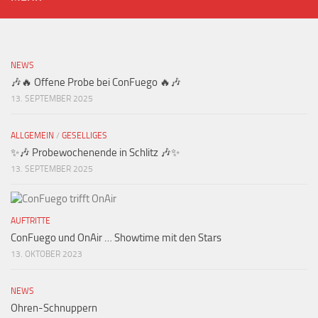
NEWS
🎶🔥 Offene Probe bei ConFuego 🔥🎶
13. SEPTEMBER 2025
ALLGEMEIN
/
GESELLIGES
✨🎶 Probewochenende in Schlitz 🎶✨
13. SEPTEMBER 2025
AUFTRITTE
ConFuego und OnAir … Showtime mit den Stars
13. OKTOBER 2023
NEWS
Ohren-Schnuppern