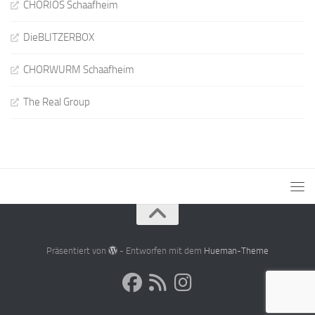
CHORIOS Schaafheim
DieBLITZERBOX
CHORWURM Schaafheim
The Real Group
Präsentiert von
- Entworfen mit dem
Hueman-Theme