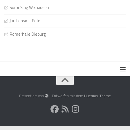
SurpriSing Wixhausen
Juri Loose – Foto
Römerhalle Dieburg
Präsentiert von
- Entworfen mit dem
Hueman-Theme