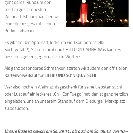
geht es los. Rund um den
festlich geschmückten
Weihnachtsbaum hauchen wir
einer der insgesamt sieben
Buden Leben ein.
Es gibt heißen Apfelsaft, leckeren Eierlikör (potenzielle
Suchtgefahr!), Schmalzbrot und CHILI CON CARNE. Was kann es
besseres geben gegen das kalte Wetter?
Als ganz besonderes Schmankerl starten wir zudem den offiziellen
Kartenvorverkauf
für
LIEBE UND SO’N QUATSCH!
Wer also noch ein Weihnachtsgeschenk für seine Liebsten sucht
oder Lust auf ein leckeres „Chili ConFuego“ hat, der ist ganz herzlich
eingeladen, uns an unserem Stand auf dem Dieburger Marktplatz
zu besuchen.
Unsere Bude ist sowohl am Sa. 29.11., als auch am Sa. 06.12. von 10 –